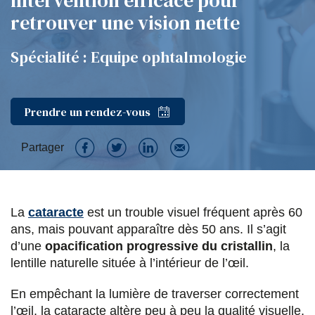
intervention efficace pour
retrouver une vision nette
Spécialité : Equipe ophtalmologie
Prendre un rendez-vous
Partager
P
P
P
P
a
a
a
a
La
cataracte
est un trouble visuel fréquent après 60
r
r
r
r
ans, mais pouvant apparaître dès 50 ans. Il s’agit
t
t
t
t
d’une
opacification progressive du cristallin
, la
a
a
a
a
lentille naturelle située à l’intérieur de l’œil.
g
g
g
g
En empêchant la lumière de traverser correctement
e
e
e
e
l’œil, la cataracte altère peu à peu la qualité visuelle,