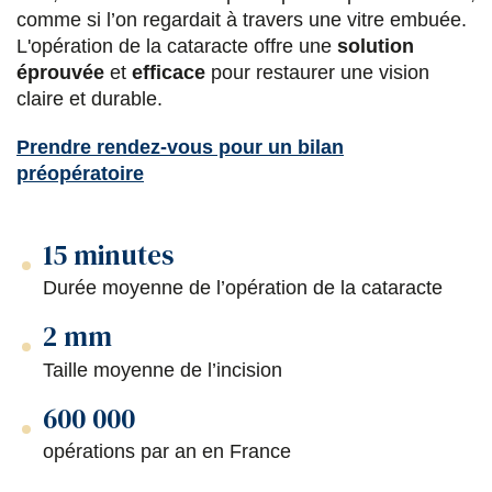
comme si l’on regardait à travers une vitre embuée.
r
r
r
r
L'opération de la cataracte offre une
solution
s
s
s
p
éprouvée
et
efficace
pour restaurer une vision
claire et durable.
u
u
u
a
r
r
r
r
Prendre rendez-vous pour un bilan
préopératoire
F
T
L
E
a
w
i
m
15 minutes
c
i
n
a
Durée moyenne de l’opération de la cataracte
e
t
k
i
b
t
e
l
2 mm
o
e
d
Taille moyenne de l’incision
o
r
i
600 000
k
n
opérations par an en France