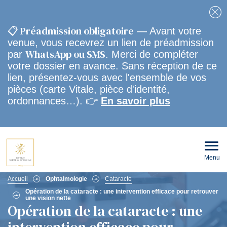
Fe
📋 Préadmission obligatoire
— Avant votre
venue, vous recevrez un lien de préadmission
WhatsApp ou SMS
par
. Merci de compléter
votre dossier en avance. Sans réception de ce
lien, présentez-vous avec l'ensemble de vos
pièces (carte Vitale, pièce d'identité,
ordonnances…). 👉
En savoir plus
Menu
Ouvri
le
men
Fil
mobi
Accueil
Ophtalmologie
Cataracte
Opération de la cataracte : une intervention efficace pour retrouver
une vision nette
d'Ariane
Opération de la cataracte : une