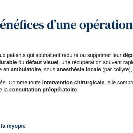
bénéfices d’une opératio
x patients qui souhaitent réduire ou supprimer leur
dép
durable
du
défaut visuel
, une récupération souvent rap
le en
ambulatoire
, sous
anesthésie locale
(par collyre),
isée. Comme toute
intervention chirurgicale
, elle compo
e la
consultation préopératoire
.
e la myopie