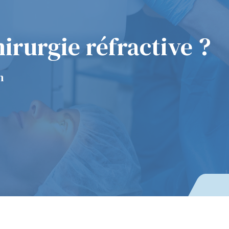
hirurgie réfractive ?
n