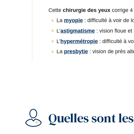
Cette
chirurgie des yeux
corrige 4
La
myopie
: difficulté à voir de
L’
astigmatisme
: vision floue e
L’
hypermétropie
: difficulté à v
La
presbytie
: vision de près alt
Quelles sont le