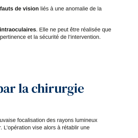
a
a
a
a
fauts de vision
liés à une anomalie de la
r
r
r
r
t
t
t
t
intraoculaires
. Elle ne peut être réalisée que
ertinence et la sécurité de l’intervention.
a
a
a
a
g
g
g
g
e
e
e
e
par la chirurgie
r
r
r
r
s
s
s
p
u
u
u
a
uvaise focalisation des rayons lumineux
r
r
r
r
 L’opération vise alors à rétablir une