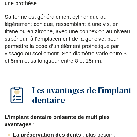
une prothèse.
s
s
s
p
Sa forme est généralement cylindrique ou
u
u
u
a
légèrement conique, ressemblant à une vis, en
r
r
r
r
titane ou en zircone, avec une connexion au niveau
F
T
L
E
supérieur, à l’emplacement de la gencive, pour
permettre la pose d’un élément prothétique par
a
w
i
m
vissage ou scellement. Son diamètre varie entre 3
c
i
n
a
et 5mm et sa longueur entre 8 et 15mm.
e
t
k
i
b
t
e
l
Les avantages de l'implant
o
e
d
dentaire
o
r
i
k
n
L'implant dentaire présente de multiples
avantages
:
La préservation des dents
: plus besoin,