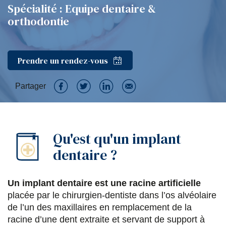
Spécialité : Equipe dentaire &
orthodontie
Prendre un rendez-vous
Partager
P
P
P
P
a
a
a
a
Qu'est qu'un implant
r
r
r
r
dentaire ?
t
t
t
t
a
a
a
a
Un implant dentaire est une racine artificielle
g
g
g
g
placée par le chirurgien-dentiste dans l’os alvéolaire
e
e
e
e
de l’un des maxillaires en remplacement de la
racine d’une dent extraite et servant de support à
r
r
r
r