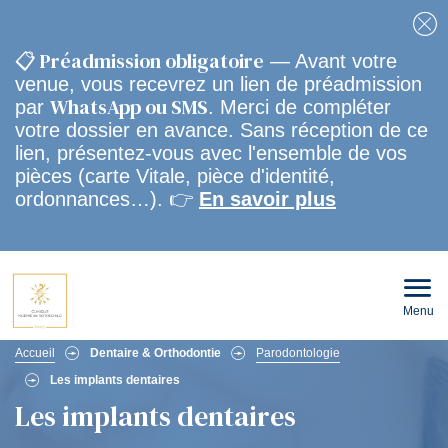
Fe
📋 Préadmission obligatoire
— Avant votre
venue, vous recevrez un lien de préadmission
WhatsApp ou SMS
par
. Merci de compléter
votre dossier en avance. Sans réception de ce
lien, présentez-vous avec l'ensemble de vos
pièces (carte Vitale, pièce d'identité,
ordonnances…). 👉
En savoir plus
Menu
Ouvri
le
men
Fil
mobi
Accueil
Dentaire & Orthodontie
Parodontologie
Les implants dentaires
d'Ariane
Les implants dentaires