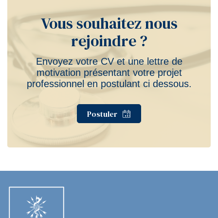
Vous souhaitez nous
rejoindre ?
Envoyez votre CV et une lettre de
motivation présentant votre projet
professionnel en postulant ci dessous.
Postuler