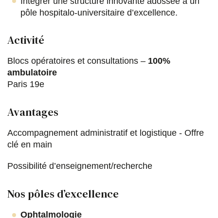
r
r
r
r
Intégrer une structure innovante adossée à un
pôle hospitalo-universitaire d’excellence.
F
T
L
E
a
w
i
m
Activité
c
i
n
a
Blocs opératoires et consultations –
100%
e
t
k
i
ambulatoire
b
t
e
l
Paris 19e
o
e
d
Avantages
o
r
i
k
n
Accompagnement administratif et logistique - Offre
clé en main
Possibilité d’enseignement/recherche
Nos pôles d’excellence
Ophtalmologie