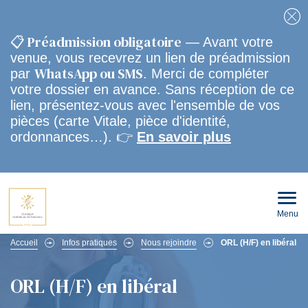
Fe
📋 Préadmission obligatoire
— Avant votre
venue, vous recevrez un lien de préadmission
WhatsApp ou SMS
par
. Merci de compléter
votre dossier en avance. Sans réception de ce
lien, présentez-vous avec l'ensemble de vos
pièces (carte Vitale, pièce d'identité,
ordonnances…). 👉
En savoir plus
Menu
Ouvri
le
men
Fil
mobi
Accueil
Infos pratiques
Nous rejoindre
ORL (H/F) en libéral
d'Ariane
ORL (H/F) en libéral