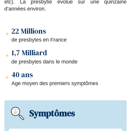
s
s
s
p
etc). La presbytie évolue sur une quinzaine
d’années environ.
u
u
u
a
r
r
r
r
22 Millions
F
T
L
E
a
w
i
m
de presbytes en France
c
i
n
a
1,7 Milliard
e
t
k
i
de presbytes dans le monde
b
t
e
l
40 ans
o
e
d
Age moyen des premiers symptômes
o
r
i
k
n
Symptômes