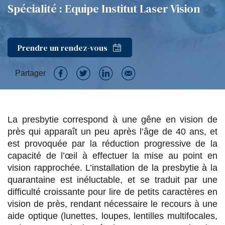
Spécialité : Equipe Institut Laser Vision
Prendre un rendez-vous
Partager
P
P
P
P
a
a
a
a
La presbytie correspond à une gêne en vision de
r
r
r
r
près qui apparaît un peu après l’âge de 40 ans, et
t
t
t
t
est provoquée par la réduction progressive de la
a
a
a
a
capacité de l’œil à effectuer la mise au point en
vision rapprochée. L’installation de la presbytie à la
g
g
g
g
quarantaine est inéluctable, et se traduit par une
e
e
e
e
difficulté croissante pour lire de petits caractères en
vision de près, rendant nécessaire le recours à une
r
r
r
r
aide optique (lunettes, loupes, lentilles multifocales,