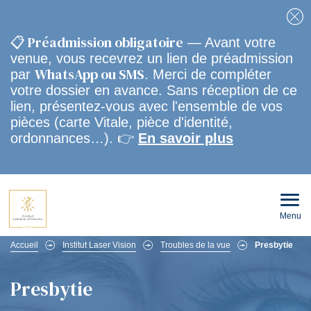
Fe
📋 Préadmission obligatoire
— Avant votre
venue, vous recevrez un lien de préadmission
WhatsApp ou SMS
par
. Merci de compléter
votre dossier en avance. Sans réception de ce
lien, présentez-vous avec l'ensemble de vos
pièces (carte Vitale, pièce d'identité,
ordonnances…). 👉
En savoir plus
Menu
Ouvri
le
men
Fil
mobi
Accueil
Institut Laser Vision
Troubles de la vue
Presbytie
d'Ariane
Presbytie