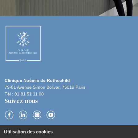
Clinique Noémie de Rothschild
79-81 Avenue Simon Bolivar, 75019 Paris
Tél : 01 81 51 11 00
Suivez-nous
S
S
S
S
Utilisation des cookies
u
u
u
u