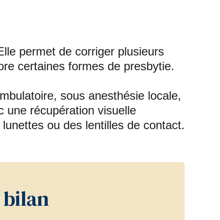
a
a
a
a
r
r
r
r
t
t
t
t
Elle permet de corriger plusieurs
ore certaines formes de presbytie.
a
a
a
a
g
g
g
g
ambulatoire, sous anesthésie locale,
ec une récupération visuelle
e
e
e
e
lunettes ou des lentilles de contact.
r
r
r
r
s
s
s
p
u
u
u
a
 bilan
r
r
r
r