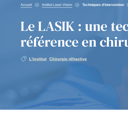
Fil
Accueil
Institut Laser Vision
Techniques d'intervention
d'Ariane
Le LASIK : une te
référence en chir
L'institut
Chirurgie réfractive