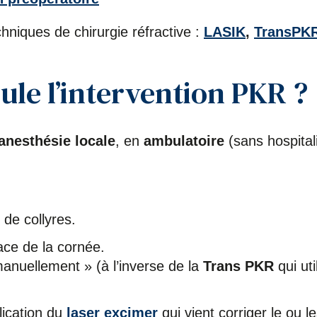
chniques de chirurgie réfractive :
LASIK
,
TransPK
le l’intervention PKR ?
anesthésie locale
, en
ambulatoire
(sans hospital
n de collyres.
ace de la cornée.
anuellement » (à l’inverse de la
Trans PKR
qui uti
lication du
laser excimer
qui vient corriger le ou l