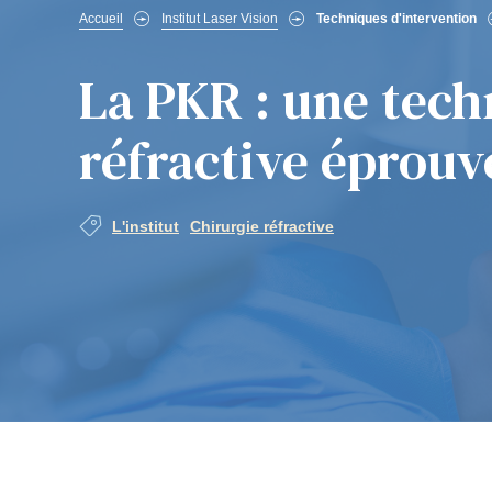
Fil
Accueil
Institut Laser Vision
Techniques d'intervention
d'Ariane
La PKR : une tech
réfractive éprouv
L'institut
Chirurgie réfractive