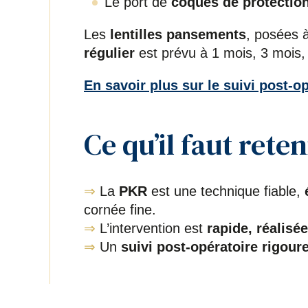
Le port de
coques de protection
Les
lentilles pansements
, posées à
régulier
est prévu à 1 mois, 3 mois,
En savoir plus sur le suivi post-op
Ce qu’il faut rete
⇒
La
PKR
est une technique fiable,
cornée fine.
⇒
L’intervention est
rapide, réalisé
⇒
Un
suivi post-opératoire rigour