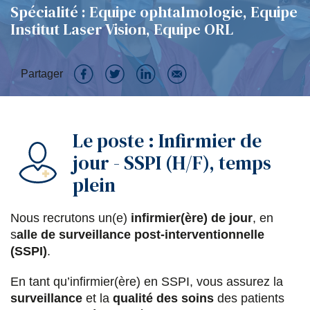
Spécialité : Equipe ophtalmologie, Equipe
Institut Laser Vision, Equipe ORL
Partager
P
P
P
P
a
a
a
a
Le poste : Infirmier de
r
r
r
r
jour - SSPI (H/F), temps
t
t
t
t
plein
a
a
a
a
g
g
g
g
Nous recrutons un(e)
infirmier(ère) de jour
, en
e
e
e
e
s
alle de surveillance post-interventionnelle
(SSPI)
.
r
r
r
r
s
s
s
p
En tant qu’infirmier(ère) en SSPI, vous assurez la
surveillance
et la
qualité des soins
des patients
u
u
u
a