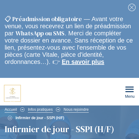
Fe
📋 Préadmission obligatoire
— Avant votre
venue, vous recevrez un lien de préadmission
WhatsApp ou SMS
par
. Merci de compléter
votre dossier en avance. Sans réception de ce
lien, présentez-vous avec l'ensemble de vos
pièces (carte Vitale, pièce d'identité,
ordonnances…). 👉
En savoir plus
Menu
Ouvri
le
men
Fil
mobi
Accueil
Infos pratiques
Nous rejoindre
Infirmier de jour - SSPI (H/F)
d'Ariane
Infirmier de jour - SSPI (H/F)