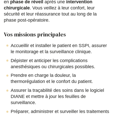
en
phase de réveil
après une
intervention
r
r
r
r
chirurgicale
. Vous veillez à leur confort, leur
sécurité et leur réassurance tout au long de la
F
T
L
E
phase post-opératoire.
a
w
i
m
c
i
n
a
Vos missions principales
e
t
k
i
Accueillir et installer le patient en SSPI, assurer
b
t
e
l
le monitorage et la surveillance clinique.
o
e
d
Dépister et anticiper les complications
anesthésiques ou chirurgicales possibles.
o
r
i
Prendre en charge la douleur, la
k
n
thermorégulation et le confort du patient.
Assurer la traçabilité des soins dans le logiciel
DIANE et mettre à jour les feuilles de
surveillance.
Préparer, administrer et surveiller les traitements