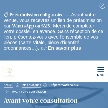
Fe
📋 Préadmission obligatoire
— Avant votre
venue, vous recevrez un lien de préadmission
WhatsApp ou SMS
par
. Merci de compléter
votre dossier en avance. Sans réception de ce
lien, présentez-vous avec l'ensemble de vos
pièces (carte Vitale, pièce d'identité,
ordonnances…). 👉
En savoir plus
Menu
Ouvri
le
men
Fil
mobi
Accueil
Infos pratiques
Préparer votre venue
Avant votre consultation
d'Ariane
Avant votre consultation