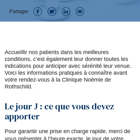
Partager
P
P
P
P
a
a
a
a
r
r
r
r
t
t
t
t
Accueillir nos patients dans les meilleures
conditions, c’est également leur donner toutes les
a
a
a
a
indications pour anticiper avec sérénité leur venue.
Voici les informations pratiques à connaître avant
g
g
g
g
votre rendez-vous à la Clinique Noémie de
e
e
e
e
Rothschild.
r
r
r
r
Le jour J : ce que vous devez
s
s
s
p
apporter
u
u
u
a
r
r
r
r
Pour garantir une prise en charge rapide, merci de
F
T
L
E
vous présenter à l’heure exacte, le jour de votre