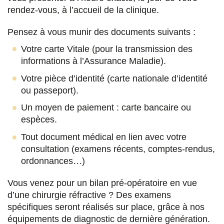
rendez-vous, à l’accueil de la clinique.
a
w
i
m
c
i
n
a
Pensez à vous munir des documents suivants :
e
t
k
i
Votre carte Vitale (pour la transmission des
informations à l’Assurance Maladie).
b
t
e
l
Votre pièce d’identité (carte nationale d’identité
o
e
d
ou passeport).
o
r
i
Un moyen de paiement : carte bancaire ou
k
n
espèces.
Tout document médical en lien avec votre
consultation (examens récents, comptes-rendus,
ordonnances…)
Vous venez pour un bilan pré-opératoire en vue
d’une chirurgie réfractive ? Des examens
spécifiques seront réalisés sur place, grâce à nos
équipements de diagnostic de dernière génération.