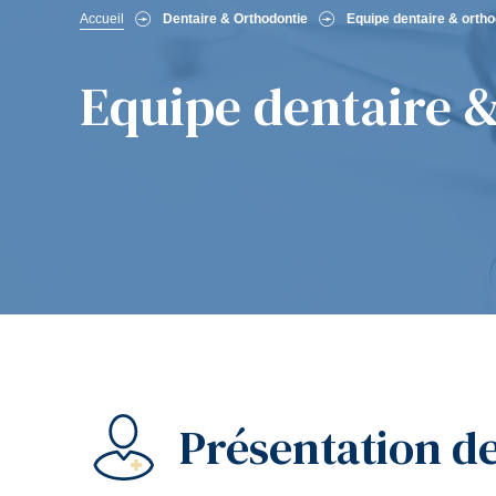
Fil
Accueil
Dentaire & Orthodontie
Equipe dentaire & ortho
d'Ariane
Equipe dentaire 
Présentation de