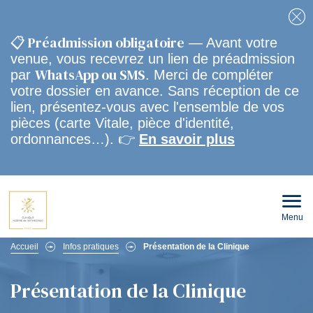
Fe
📋 Préadmission obligatoire
— Avant votre
venue, vous recevrez un lien de préadmission
WhatsApp ou SMS
par
. Merci de compléter
votre dossier en avance. Sans réception de ce
lien, présentez-vous avec l'ensemble de vos
pièces (carte Vitale, pièce d'identité,
ordonnances…). 👉
En savoir plus
Menu
Ouvri
le
men
Fil
mobi
Accueil
Infos pratiques
Présentation de la Clinique
d'Ariane
Présentation de la Clinique