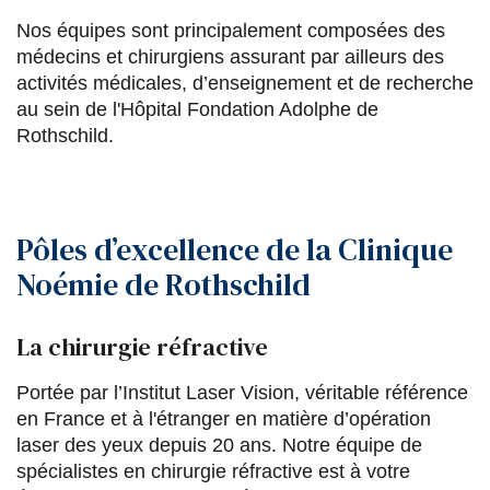
a
w
i
m
Nos équipes sont principalement composées des
médecins et chirurgiens assurant par ailleurs des
c
i
n
a
activités médicales, d’enseignement et de recherche
e
t
k
i
au sein de l'Hôpital Fondation Adolphe de
Rothschild.
b
t
e
l
o
e
d
o
r
i
Pôles d’excellence de la Clinique
k
n
Noémie de Rothschild
La chirurgie réfractive
Portée par l’Institut Laser Vision, véritable référence
en France et à l'étranger en matière d’opération
laser des yeux depuis 20 ans. Notre équipe de
spécialistes en chirurgie réfractive est à votre