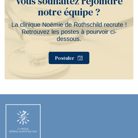
Vous souhaitez rejoindre
notre équipe ?
La clinique Noémie de Rothschild recrute !
Retrouvez les postes à pourvoir ci-
dessous.
Postuler