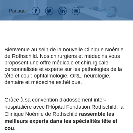
Partager
P
P
P
P
a
a
a
a
r
r
r
r
t
t
t
t
Bienvenue au sein de la nouvelle Clinique Noémie
de Rothschild. Nos chirurgiens et médecins vous
a
a
a
a
proposent une offre médicale et chirurgicale
personnalisée et experte sur les pathologies de la
g
g
g
g
tête et cou : ophtalmologie, ORL, neurologie,
e
e
e
e
dentaire et médecine esthétique.
r
r
r
r
Grâce à sa convention d'adossement inter-
s
s
s
p
hospitalière avec l'Hôpital Fondation Rothschild, la
u
u
u
a
Clinique Noémie de Rothschild
rassemble les
r
r
r
r
meilleurs experts dans les spécialités tête et
cou
.
F
T
L
E