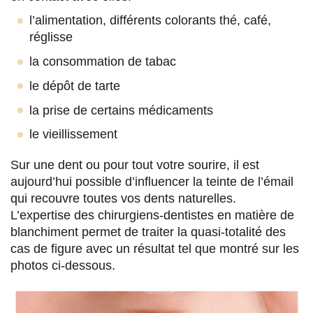
r
r
r
r
l’alimentation, différents colorants thé, café,
réglisse
s
s
s
p
la consommation de tabac
u
u
u
a
r
r
r
r
le dépôt de tarte
F
T
L
E
la prise de certains médicaments
a
w
i
m
le vieillissement
c
i
n
a
Sur une dent ou pour tout votre sourire, il est
e
t
k
i
aujourd’hui possible d’influencer la teinte de l’émail
qui recouvre toutes vos dents naturelles.
b
t
e
l
L’expertise des chirurgiens-dentistes en matière de
o
e
d
blanchiment permet de traiter la quasi-totalité des
cas de figure avec un résultat tel que montré sur les
o
r
i
photos ci-dessous.
k
n