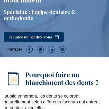
blanchiment
Spécialité : Equipe dentaire &
orthodontie
Prendre un rendez-vous
Partager
P
P
P
P
a
a
a
a
Pourquoi faire un
r
r
r
r
blanchiment des dents ?
t
t
t
t
a
a
a
a
Quotidiennement, les dents se colorent
g
g
g
g
naturellement selon différents facteurs qui entrent
e
e
e
e
en contact avec elles.