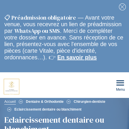
Fe
📋 Préadmission obligatoire
— Avant votre
venue, vous recevrez un lien de préadmission
WhatsApp ou SMS
par
. Merci de compléter
votre dossier en avance. Sans réception de ce
lien, présentez-vous avec l'ensemble de vos
pièces (carte Vitale, pièce d'identité,
ordonnances…). 👉
En savoir plus
Menu
Ouvri
le
men
Fil
mobi
Accueil
Dentaire & Orthodontie
Chirurgien-dentiste
Eclaircissement dentaire ou blanchiment
d'Ariane
Eclaircissement dentaire ou