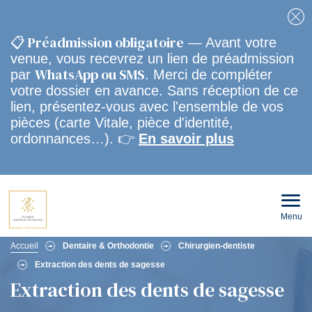
Fe
📋 Préadmission obligatoire
— Avant votre
venue, vous recevrez un lien de préadmission
WhatsApp ou SMS
par
. Merci de compléter
votre dossier en avance. Sans réception de ce
lien, présentez-vous avec l'ensemble de vos
pièces (carte Vitale, pièce d'identité,
ordonnances…). 👉
En savoir plus
Menu
Ouvri
le
men
Fil
mobi
Accueil
Dentaire & Orthodontie
Chirurgien-dentiste
Extraction des dents de sagesse
d'Ariane
Extraction des dents de sagesse