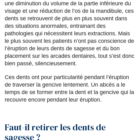
une diminution du volume de la partie inférieure du
s
s
s
p
visage et une réduction de l’os de la mandibule, ces
u
u
u
a
dents se retrouvent de plus en plus souvent dans
des situations anormales, entrainant des
r
r
r
r
pathologies qui nécessitent leurs extractions. Mais
F
T
L
E
le plus souvent les patients n’ont pas conscience de
l’éruption de leurs dents de sagesse et du bon
a
w
i
m
placement sur les arcades dentaires, tout s’est donc
c
i
n
a
bien passé, silencieusement.
e
t
k
i
Ces dents ont pour particularité pendant l’éruption
b
t
e
l
de traverser la gencive lentement. Un abcès a le
o
e
d
temps de se former entre la dent et la gencive qui la
recouvre encore pendant leur éruption.
o
r
i
k
n
Faut-il retirer les dents de
sagesse ?