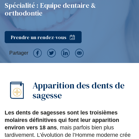
Spécialité : Equipe dentaire &
orthodontie
Prendre un rendez-vous
Partager
P
P
P
P
a
a
a
a
Apparition des dents de
r
r
r
r
sagesse
t
t
t
t
a
a
a
a
Les dents de sagesses sont les troisièmes
g
g
g
g
molaires définitives qui font leur apparition
e
e
e
e
environ vers 18 ans
, mais parfois bien plus
tardivement. L’évolution de l’Homme moderne crée
r
r
r
r