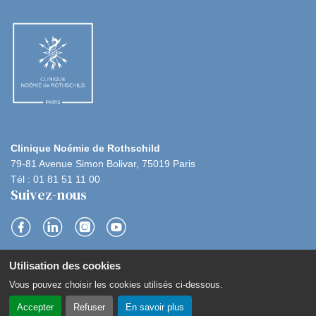
Clinique Noémie de Rothschild
79-81 Avenue Simon Bolivar, 75019 Paris
Tél : 01 81 51 11 00
Suivez-nous
S
S
S
S
Utilisation des cookies
u
u
u
u
Navigation
Contact
Plan du site
Politique de confidentialité
Vous pouvez choisir les cookies utilisés ci-dessous.
i
sous
i
i
i
Mentions légales
Gestion des cookies
pied
Accepter
Refuser
En savoir plus