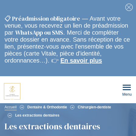
Fe
📋 Préadmission obligatoire
— Avant votre
venue, vous recevrez un lien de préadmission
WhatsApp ou SMS
par
. Merci de compléter
votre dossier en avance. Sans réception de ce
lien, présentez-vous avec l'ensemble de vos
pièces (carte Vitale, pièce d'identité,
ordonnances…). 👉
En savoir plus
Menu
Ouvri
le
men
Fil
mobi
Accueil
Dentaire & Orthodontie
Chirurgien-dentiste
Les extractions dentaires
d'Ariane
Les extractions dentaires