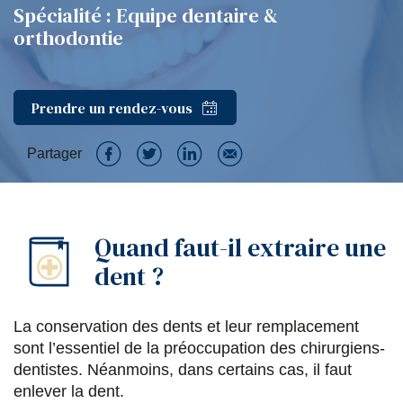
Spécialité : Equipe dentaire &
orthodontie
Prendre un rendez-vous
Partager
P
P
P
P
a
a
a
a
Quand faut-il extraire une
r
r
r
r
dent ?
t
t
t
t
a
a
a
a
La conservation des dents et leur remplacement
g
g
g
g
sont l’essentiel de la préoccupation des chirurgiens-
e
e
e
e
dentistes. Néanmoins, dans certains cas, il faut
enlever la dent.
r
r
r
r