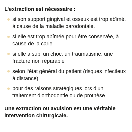
s
s
s
p
L’extraction est nécessaire :
u
u
u
a
si son support gingival et osseux est trop abîmé,
à cause de la maladie parodontale,
r
r
r
r
si elle est trop abîmée pour être conservée, à
F
T
L
E
cause de la carie
a
w
i
m
si elle a subi un choc, un traumatisme, une
c
i
n
a
fracture non réparable
e
t
k
i
selon l’état général du patient (risques infectieux
b
t
e
l
à distance)
o
e
d
pour des raisons stratégiques lors d’un
traitement d’orthodontie ou de prothèse
o
r
i
k
n
Une extraction ou avulsion est une véritable
intervention chirurgicale.