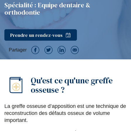
Spécialité : Equipe dentaire &
orthodontie
Prendre un rendez-vous
Partager
P
P
P
P
a
a
a
a
Qu'est ce qu'une greffe
r
r
r
r
osseuse ?
t
t
t
t
a
a
a
a
La greffe osseuse d’apposition est une technique de
g
g
g
g
reconstruction des défauts osseux de volume
e
e
e
e
important.
r
r
r
r