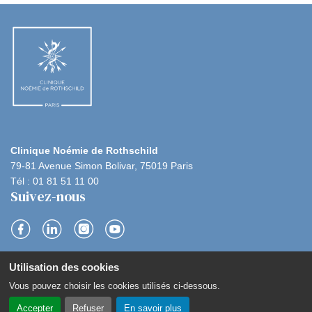
Clinique Noémie de Rothschild
79-81 Avenue Simon Bolivar, 75019 Paris
Tél : 01 81 51 11 00
Suivez-nous
S
S
S
S
Utilisation des cookies
u
u
u
u
Navigation
Contact
Plan du site
Politique de confidentialité
Vous pouvez choisir les cookies utilisés ci-dessous.
i
sous
i
i
i
Mentions légales
Gestion des cookies
pied
Accepter
Refuser
En savoir plus