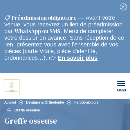
Fe
📋 Préadmission obligatoire
— Avant votre
venue, vous recevrez un lien de préadmission
WhatsApp ou SMS
par
. Merci de compléter
votre dossier en avance. Sans réception de ce
lien, présentez-vous avec l'ensemble de vos
pièces (carte Vitale, pièce d'identité,
ordonnances…). 👉
En savoir plus
Menu
Ouvri
le
men
Fil
mobi
Accueil
Dentaire & Orthodontie
Parodontologie
Greffe osseuse
d'Ariane
Greffe osseuse