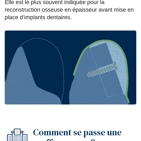
Elle est le plus souvent indiquée pour la
s
s
s
p
reconstruction osseuse en épaisseur avant mise en
place d’implants dentaires.
u
u
u
a
r
r
r
r
F
T
L
E
a
w
i
m
c
i
n
a
e
t
k
i
b
t
e
l
o
e
d
o
r
i
k
n
Comment se passe une