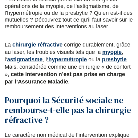
r
r
r
r
opérations de la myopie, de l’astigmatisme, de
l’hypermétropie ou de la presbytie ? Qu’en est-il des
F
T
L
E
mutuelles ? Découvrez tout ce qu’il faut savoir sur le
a
w
i
m
remboursement des interventions au laser.
c
i
n
a
La
chirurgie réfractive
corrige durablement, grâce
e
t
k
i
au laser, les troubles visuels tels que la
myopie
,
b
t
e
l
l’
astigmatisme
, l
’
hypermétropie
ou la
presbytie
.
o
e
d
Mais, considérée comme une chirurgie « de confort
»,
cette intervention n’est pas prise en charge
o
r
i
par l’Assurance Maladie
.
k
n
Pourquoi la Sécurité sociale ne
rembourse-t-elle pas la chirurgie
réfractive ?
Le caractère non médical de l’intervention explique