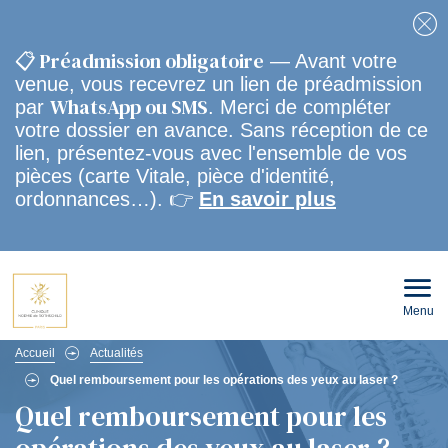
Fe
📋 Préadmission obligatoire
— Avant votre
venue, vous recevrez un lien de préadmission
WhatsApp ou SMS
par
. Merci de compléter
votre dossier en avance. Sans réception de ce
lien, présentez-vous avec l'ensemble de vos
pièces (carte Vitale, pièce d'identité,
ordonnances…). 👉
En savoir plus
Menu
Ouvri
le
men
Fil
mobi
Accueil
Actualités
Quel remboursement pour les opérations des yeux au laser ?
d'Ariane
Quel remboursement pour les