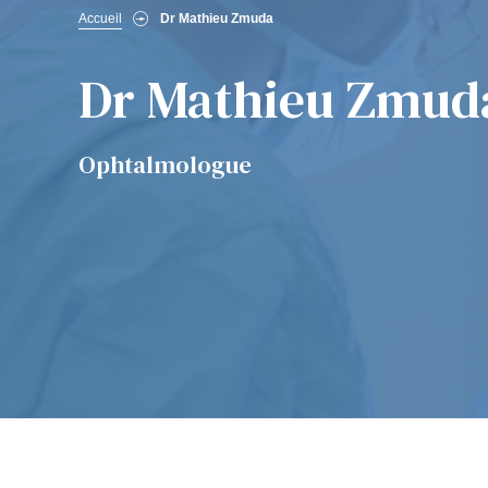
Fil
Accueil
Dr Mathieu Zmuda
d'Ariane
Dr Mathieu Zmud
Ophtalmologue