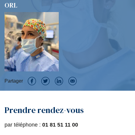
ORL
Partager
P
P
P
P
a
a
a
a
Prendre rendez-vous
r
r
r
r
t
t
t
t
par téléphone :
01 81 51 11 00
a
a
a
a