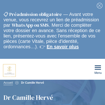
Fe
📋 Préadmission obligatoire
— Avant votre
venue, vous recevrez un lien de préadmission
WhatsApp ou SMS
par
. Merci de compléter
votre dossier en avance. Sans réception de ce
lien, présentez-vous avec l'ensemble de vos
pièces (carte Vitale, pièce d'identité,
ordonnances…). 👉
En savoir plus
Menu
Ouvri
le
men
Fil
mobi
Accueil
Dr Camille Hervé
d'Ariane
Dr Camille Hervé