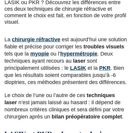
LASIK ou PKR ? Découvrez les différences entre
u
u
u
a
ces deux techniques de chirurgie réfractive et
r
r
r
r
comment le choix est fait, en fonction de votre profil
visuel.
F
T
L
E
a
w
i
m
La
chirurgie réfractive
est aujourd’hui une solution
c
i
n
a
fiable et précise pour corriger les
troubles visuels
e
t
k
i
tels que la
myopie
ou l’
hypermétropie
. Deux
techniques ayant recours au
laser
sont
b
t
e
l
principalement utilisées : le
LASIK
et la
PKR
. Bien
o
e
d
que les résultats soient comparables jusqu’à -6
dioptries, ces méthodes présentent des différences.
o
r
i
k
n
Le choix de l’une ou l’autre de ces
techniques
laser
n’est jamais laissé au hasard : il dépend de
nombreux critères cliniques et sera défini par votre
chirurgien après un
bilan préopératoire complet
.