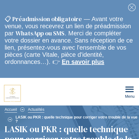
Fe
📋 Préadmission obligatoire
— Avant votre
venue, vous recevrez un lien de préadmission
WhatsApp ou SMS
par
. Merci de compléter
votre dossier en avance. Sans réception de ce
lien, présentez-vous avec l'ensemble de vos
pièces (carte Vitale, pièce d'identité,
ordonnances…). 👉
En savoir plus
Menu
Ouvri
le
men
Fil
mobi
Accueil
Actualités
LASIK ou PKR : quelle technique pour corriger votre trouble de la vue
?
d'Ariane
LASIK ou PKR : quelle technique