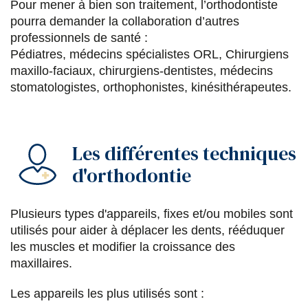
Pour mener à bien son traitement, l’orthodontiste
s
s
s
p
pourra demander la collaboration d’autres
professionnels de santé :
u
u
u
a
Pédiatres, médecins spécialistes ORL, Chirurgiens
r
r
r
r
maxillo-faciaux, chirurgiens-dentistes, médecins
F
T
L
E
stomatologistes, orthophonistes, kinésithérapeutes.
a
w
i
m
c
i
n
a
Les différentes techniques
e
t
k
i
d'orthodontie
b
t
e
l
o
e
d
Plusieurs types d'appareils, fixes et/ou mobiles sont
o
r
i
utilisés pour aider à déplacer les dents, rééduquer
les muscles et modifier la croissance des
k
n
maxillaires.
Les appareils les plus utilisés sont :