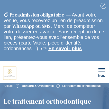
Fe
📋 Préadmission obligatoire
— Avant votre
venue, vous recevrez un lien de préadmission
WhatsApp ou SMS
par
. Merci de compléter
votre dossier en avance. Sans réception de ce
lien, présentez-vous avec l'ensemble de vos
pièces (carte Vitale, pièce d'identité,
ordonnances…). 👉
En savoir plus
Menu
Ouvri
le
men
Fil
mobi
Accueil
Dentaire & Orthodontie
Le traitement orthodontique
d'Ariane
Le traitement orthodontique