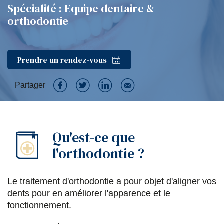
Spécialité : Equipe dentaire &
orthodontie
Prendre un rendez-vous
Partager
P
P
P
P
a
a
a
a
Qu'est-ce que
r
r
r
r
l'orthodontie ?
t
t
t
t
a
a
a
a
Le traitement d'orthodontie a pour objet d'aligner vos
g
g
g
g
dents pour en améliorer l'apparence et le
e
e
e
e
fonctionnement.
r
r
r
r