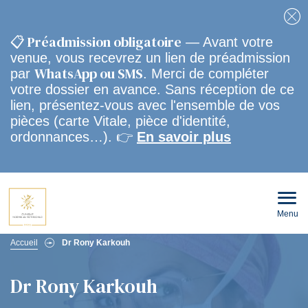
Fe
📋 Préadmission obligatoire
— Avant votre
venue, vous recevrez un lien de préadmission
WhatsApp ou SMS
par
. Merci de compléter
votre dossier en avance. Sans réception de ce
lien, présentez-vous avec l'ensemble de vos
pièces (carte Vitale, pièce d'identité,
ordonnances…). 👉
En savoir plus
Menu
Ouvri
le
men
Fil
mobi
Accueil
Dr Rony Karkouh
d'Ariane
Dr Rony Karkouh