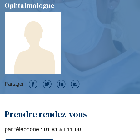
Ophtalmologue
Partager
P
P
P
P
a
a
a
a
Prendre rendez-vous
r
r
r
r
t
t
t
t
par téléphone :
01 81 51 11 00
a
a
a
a