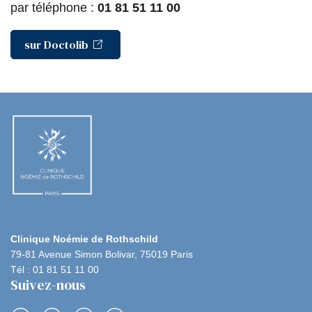
t
t
t
t
par téléphone :
01 81 51 11 00
a
a
a
a
sur Doctolib
g
g
g
g
e
e
e
e
r
r
r
r
s
s
s
p
u
u
u
a
r
r
r
r
F
T
L
E
a
w
i
m
c
i
n
a
Clinique Noémie de Rothschild
79-81 Avenue Simon Bolivar, 75019 Paris
e
t
k
i
Tél : 01 81 51 11 00
b
t
e
l
Suivez-nous
o
e
d