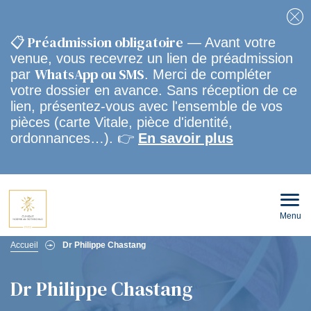
Fe
📋 Préadmission obligatoire
— Avant votre
venue, vous recevrez un lien de préadmission
WhatsApp ou SMS
par
. Merci de compléter
votre dossier en avance. Sans réception de ce
lien, présentez-vous avec l'ensemble de vos
pièces (carte Vitale, pièce d'identité,
ordonnances…). 👉
En savoir plus
Menu
Ouvri
le
men
Fil
mobi
Accueil
Dr Philippe Chastang
d'Ariane
Dr Philippe Chastang