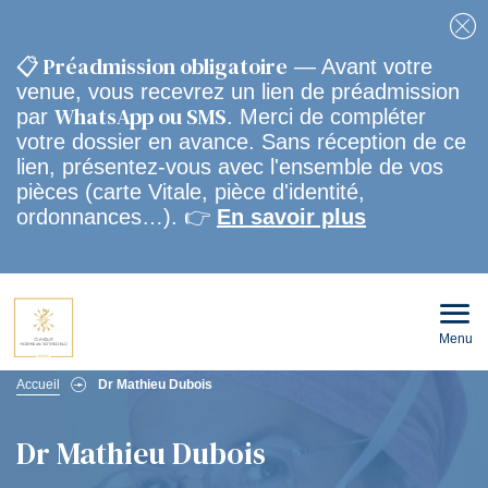
Fe
📋 Préadmission obligatoire
— Avant votre
venue, vous recevrez un lien de préadmission
WhatsApp ou SMS
par
. Merci de compléter
votre dossier en avance. Sans réception de ce
lien, présentez-vous avec l'ensemble de vos
pièces (carte Vitale, pièce d'identité,
ordonnances…). 👉
En savoir plus
Menu
Ouvri
le
men
Fil
mobi
Accueil
Dr Mathieu Dubois
d'Ariane
Dr Mathieu Dubois