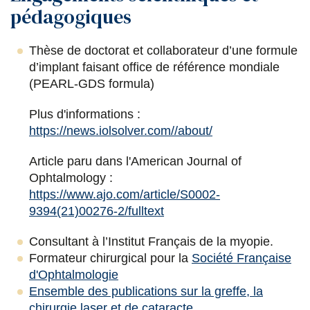
pédagogiques
o
r
i
k
n
Thèse de doctorat et collaborateur d’une formule
d’implant faisant office de référence mondiale
(PEARL-GDS formula)
Plus d'informations :
https://news.iolsolver.com//about/
Article paru dans l'American Journal of
Ophtalmology :
https://www.ajo.com/article/S0002-
9394(21)00276-2/fulltext
Consultant à l’Institut Français de la myopie.
Formateur chirurgical pour la
Société Française
d'Ophtalmologie
Ensemble des publications sur la greffe, la
chirurgie laser et de cataracte