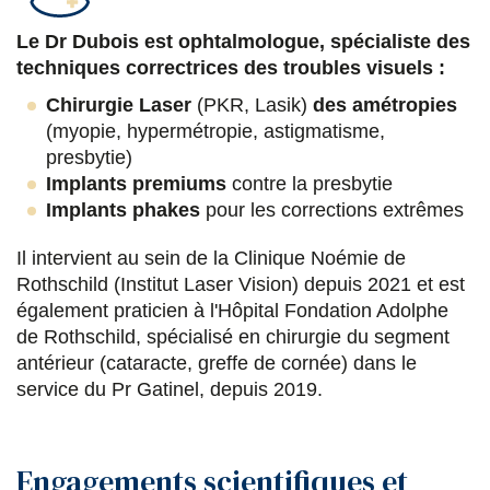
t
t
t
t
a
a
a
a
Le Dr Dubois est ophtalmologue, spécialiste des
techniques correctrices des troubles visuels :
g
g
g
g
Chirurgie Laser
(PKR, Lasik)
des amétropies
e
e
e
e
(myopie, hypermétropie, astigmatisme,
r
r
r
r
presbytie)
s
s
s
p
Implants premiums
contre la presbytie
Implants phakes
pour les corrections extrêmes
u
u
u
a
r
r
r
r
Il intervient au sein de la Clinique Noémie de
Rothschild (Institut Laser Vision) depuis 2021 et est
F
T
L
E
également praticien à l'Hôpital Fondation Adolphe
a
w
i
m
de Rothschild, spécialisé en chirurgie du segment
antérieur (cataracte, greffe de cornée) dans le
c
i
n
a
service du Pr Gatinel, depuis 2019.
e
t
k
i
b
t
e
l
Engagements scientifiques et
o
e
d