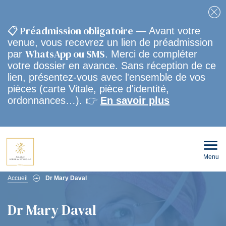
Fe
📋 Préadmission obligatoire
— Avant votre
venue, vous recevrez un lien de préadmission
WhatsApp ou SMS
par
. Merci de compléter
votre dossier en avance. Sans réception de ce
lien, présentez-vous avec l'ensemble de vos
pièces (carte Vitale, pièce d'identité,
ordonnances…). 👉
En savoir plus
Menu
Ouvri
le
men
Fil
mobi
Accueil
Dr Mary Daval
d'Ariane
Dr Mary Daval