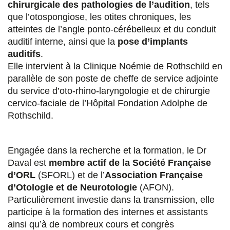
chirurgicale des pathologies de l’audition
, tels
g
g
g
g
que l’otospongiose, les otites chroniques, les
e
e
e
e
atteintes de l’angle ponto-cérébelleux et du conduit
auditif interne, ainsi que la
pose d’implants
r
r
r
r
auditifs
.
s
s
s
p
Elle intervient à la Clinique Noémie de Rothschild en
parallèle de son poste de cheffe de service adjointe
u
u
u
a
du service d’oto-rhino-laryngologie et de chirurgie
r
r
r
r
cervico-faciale de l’Hôpital Fondation Adolphe de
F
T
L
E
Rothschild.
a
w
i
m
c
i
n
a
Engagée dans la recherche et la formation, le Dr
Daval est
membre actif de la Société Française
e
t
k
i
d’ORL
(SFORL) et de l’
Association Française
b
t
e
l
d’Otologie et de Neurotologie
(AFON).
Particulièrement investie dans la transmission, elle
o
e
d
participe à la formation des internes et assistants
o
r
i
ainsi qu’à de nombreux cours et congrès