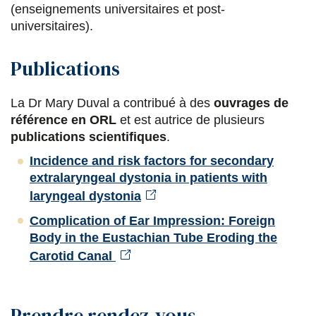
k
n
(enseignements universitaires et post-
universitaires).
Publications
La Dr Mary Duval a contribué à des
ouvrages de
référence en ORL
et est autrice de plusieurs
publications scientifiques
.
Incidence and risk factors for secondary
extralaryngeal dystonia in patients with
laryngeal dystonia
Complication of Ear Impression: Foreign
Body in the Eustachian Tube Eroding the
Carotid Canal
Prendre rendez-vous