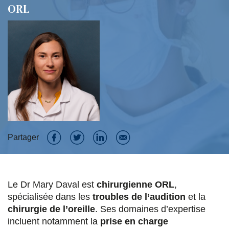
ORL
Partager
P
P
P
P
a
a
a
a
Le Dr Mary Daval est
chirurgienne ORL
,
r
r
r
r
spécialisée dans les
troubles de l’audition
et la
t
t
t
t
chirurgie de l’oreille
. Ses domaines d’expertise
a
a
a
a
incluent notamment la
prise en charge