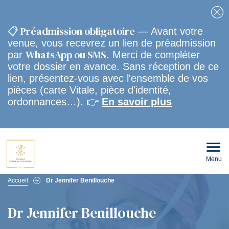
Fe
📋 Préadmission obligatoire
— Avant votre
venue, vous recevrez un lien de préadmission
WhatsApp ou SMS
par
. Merci de compléter
votre dossier en avance. Sans réception de ce
lien, présentez-vous avec l'ensemble de vos
pièces (carte Vitale, pièce d'identité,
ordonnances…). 👉
En savoir plus
Menu
Ouvri
le
men
Fil
mobi
Accueil
Dr Jennifer Benillouche
d'Ariane
Dr Jennifer Benillouche