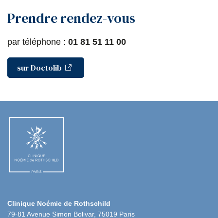
o
r
i
Prendre rendez-vous
k
n
par téléphone :
01 81 51 11 00
sur Doctolib
Clinique Noémie de Rothschild
79-81 Avenue Simon Bolivar, 75019 Paris