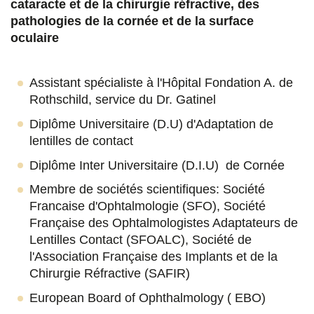
t
t
t
t
cataracte et de la chirurgie réfractive, des
a
a
a
a
pathologies de la cornée et de la surface
oculaire
g
g
g
g
e
e
e
e
Assistant spécialiste à l'Hôpital Fondation A. de
r
r
r
r
Rothschild, service du Dr. Gatinel
s
s
s
p
Diplôme Universitaire (D.U) d'Adaptation de
u
u
u
a
lentilles de contact
r
r
r
r
Diplôme Inter Universitaire (D.I.U) de Cornée
F
T
L
E
Membre de sociétés scientifiques: Société
Francaise d'Ophtalmologie (SFO), Société
a
w
i
m
Française des Ophtalmologistes Adaptateurs de
c
i
n
a
Lentilles Contact (SFOALC), Société de
l'Association Française des Implants et de la
e
t
k
i
Chirurgie Réfractive (SAFIR)
b
t
e
l
European Board of Ophthalmology ( EBO)
o
e
d