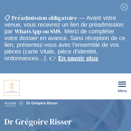
Fe
📋 Préadmission obligatoire
— Avant votre
venue, vous recevrez un lien de préadmission
WhatsApp ou SMS
par
. Merci de compléter
votre dossier en avance. Sans réception de ce
lien, présentez-vous avec l'ensemble de vos
pièces (carte Vitale, pièce d'identité,
ordonnances…). 👉
En savoir plus
Menu
Ouvri
le
men
Fil
mobi
Accueil
Dr Grégoire Risser
d'Ariane
Dr Grégoire Risser