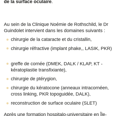
t
t
t
t
de la surface oculaire
.
a
a
a
a
g
g
g
g
Au sein de la Clinique Noémie de Rothschild, le Dr
e
e
e
e
Guindolet intervient dans les domaines suivants :
r
r
r
r
chirurgie de la cataracte et du cristallin,
s
s
s
p
chirurgie réfractive (implant phake,, LASIK, PKR)
u
u
u
a
r
r
r
r
greffe de cornée (DMEK, DALK / KLAP, KT -
F
T
L
E
kératoplastie transfixiante),
a
w
i
m
chirurgie de ptérygion,
c
i
n
a
chirurgie du kératocone (anneaux intracornéen,
cross linking, PKR topoguidée, DALK),
e
t
k
i
reconstruction de surface oculaire (SLET)
b
t
e
l
o
e
d
Après une formation hospitalo-universitaire en Île-