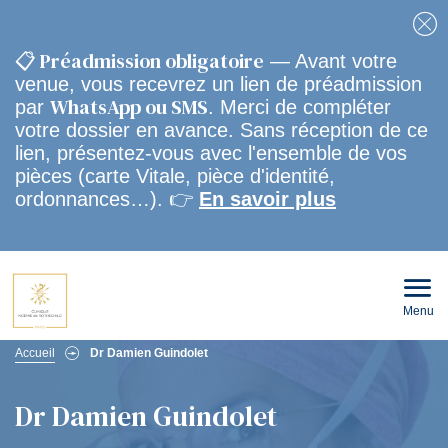
Fe
📋 Préadmission obligatoire
— Avant votre
venue, vous recevrez un lien de préadmission
WhatsApp ou SMS
par
. Merci de compléter
votre dossier en avance. Sans réception de ce
lien, présentez-vous avec l'ensemble de vos
pièces (carte Vitale, pièce d'identité,
ordonnances…). 👉
En savoir plus
Menu
Ouvri
le
men
Fil
mobi
Accueil
Dr Damien Guindolet
d'Ariane
Dr Damien Guindolet