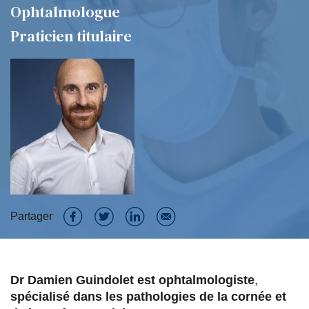
Ophtalmologue
Praticien titulaire
Partager
P
P
P
P
a
a
a
a
Dr Damien Guindolet est ophtalmologiste
,
r
r
r
r
spécialisé dans les pathologies de la cornée et