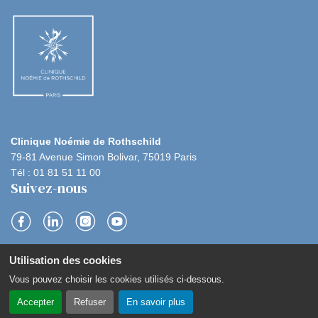
Clinique Noémie de Rothschild
79-81 Avenue Simon Bolivar, 75019 Paris
Tél : 01 81 51 11 00
Suivez-nous
S
S
S
S
Utilisation des cookies
u
u
u
u
Navigation
Contact
Plan du site
Politique de confidentialité
Vous pouvez choisir les cookies utilisés ci-dessous.
i
sous
i
i
i
Mentions légales
Gestion des cookies
pied
Accepter
Refuser
En savoir plus
v
v
v
v
de