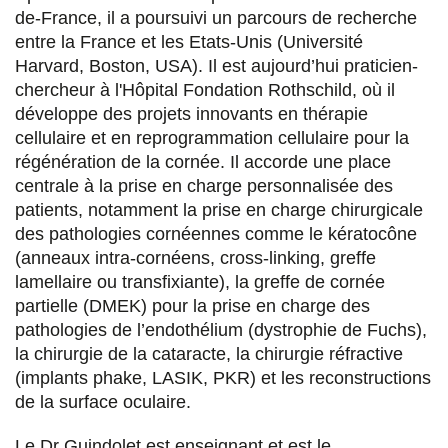
de-France, il a poursuivi un parcours de recherche
o
r
i
entre la France et les Etats-Unis (Université
k
n
Harvard, Boston, USA). Il est aujourd’hui praticien-
chercheur à l'Hôpital Fondation Rothschild, où il
développe des projets innovants en thérapie
cellulaire et en reprogrammation cellulaire pour la
régénération de la cornée. Il accorde une place
centrale à la prise en charge personnalisée des
patients, notamment la prise en charge chirurgicale
des pathologies cornéennes comme le kératocône
(anneaux intra-cornéens, cross-linking, greffe
lamellaire ou transfixiante), la greffe de cornée
partielle (DMEK) pour la prise en charge des
pathologies de l’endothélium (dystrophie de Fuchs),
la chirurgie de la cataracte, la chirurgie réfractive
(implants phake, LASIK, PKR) et les reconstructions
de la surface oculaire.
Le Dr Guindolet est enseignant et est le