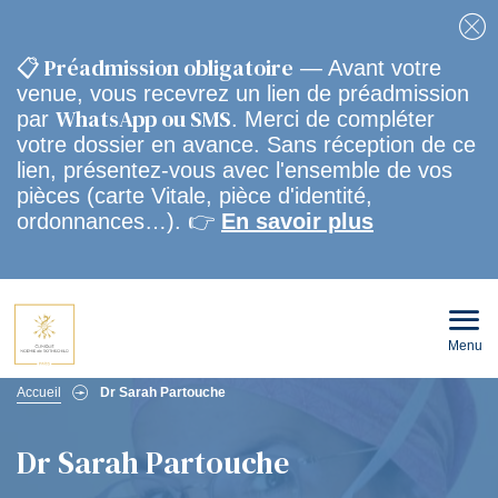
Fe
📋 Préadmission obligatoire
— Avant votre
venue, vous recevrez un lien de préadmission
WhatsApp ou SMS
par
. Merci de compléter
votre dossier en avance. Sans réception de ce
lien, présentez-vous avec l'ensemble de vos
pièces (carte Vitale, pièce d'identité,
ordonnances…). 👉
En savoir plus
Menu
Ouvri
le
men
Fil
mobi
Accueil
Dr Sarah Partouche
d'Ariane
Dr Sarah Partouche