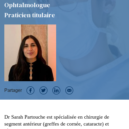
Ophtalmologue
Praticien titulaire
Partager
P
P
P
P
a
a
a
a
Dr Sarah Partouche est spécialisée en chirurgie de
r
r
r
r
segment antérieur (greffes de cornée, cataracte) et